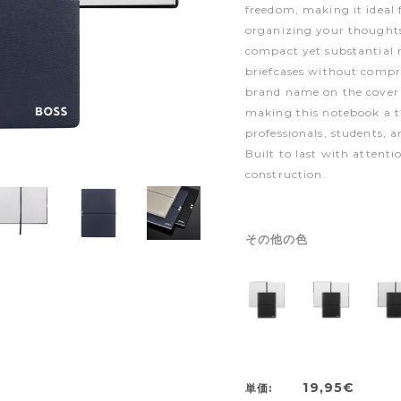
freedom, making it ideal 
organizing your thoughts
compact yet substantial n
briefcases without compr
brand name on the cover r
making this notebook a 
professionals, students, a
Built to last with attentio
construction.
その他の色
19,95€
単価: