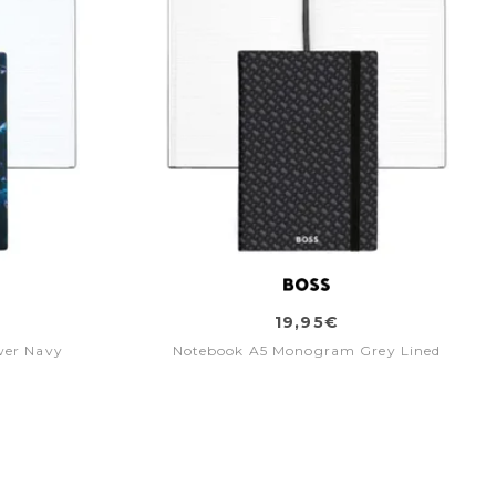
19,95€
wer Navy
Notebook A5 Monogram Grey Lined