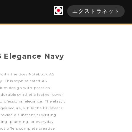
エクストラネット
 Elegance Navy
 with the Boss Notebook A5
y. This sophisticated A5
um design with practical
a durable synthetic leather cover
professional elegance. The elastic
ges secure, while the 80 sheets
rovide a substantial writing
aling, planning, or everyday
out offers complete creative