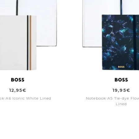
12,95€
19,95€
k A6 Iconic White Lined
Notebook A5 Tie-dye Flo
Lined