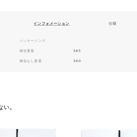
インフォメーション
仕様
パッケージング:
梱包重量:
383
梱包なし重量:
360
ない。