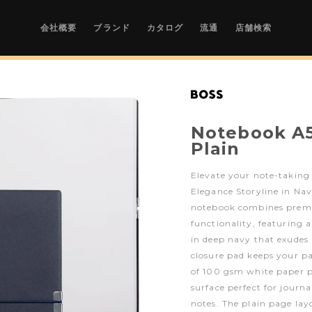
会社概要
ブランド
カタログ
流通
店舗検索
Notebook A5
Plain
Elevate your note-taking
Elegance Storyline in Nav
notebook combines premi
functionality, featuring 
in deep navy that exudes 
closure pad keeps your pa
of 100 gsm white paper p
surface perfect for journ
notes. The plain page lay