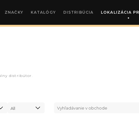
ZNAČKY
KATALÓGY
DISTRIBÚCIA
LOKALIZÁCIA P
lny distribútor.