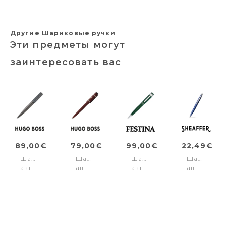
Другие Шариковые ручки
Эти предметы могут
заинтересовать вас
89,00€
79,00€
99,00€
22,49€
Шариковая
Шариковая
Шариковая
Шарикова
авторучка
авторучка
авторучка
авторучка
Arche
Rive
Bold
VFME9401
Monogram
Varsity
Classic
NEON
Gun
Burgundy
Green