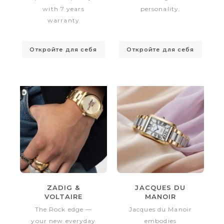
with 7 years
personality.
warranty
Откройте для себя
Откройте для себя
ZADIG &
JACQUES DU
VOLTAIRE
MANOIR
The Rock edge —
Jacques du Manoir
your new everyday
embodies