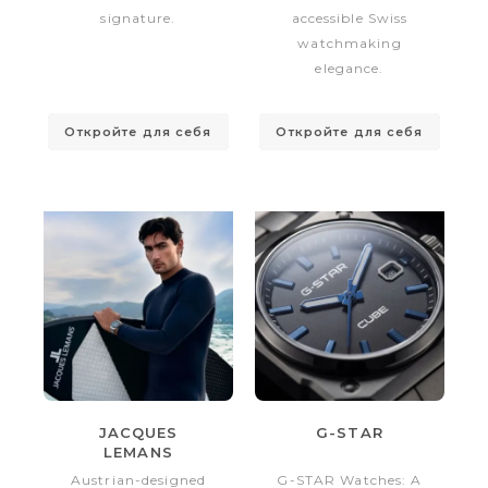
signature.
accessible Swiss
watchmaking
elegance.
Откройте для себя
Откройте для себя
JACQUES
G-STAR
LEMANS
Austrian-designed
G-STAR Watches: A