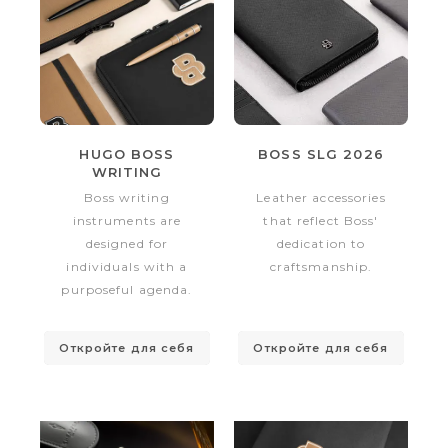
HUGO BOSS
BOSS SLG 2026
WRITING
INSTRUMENTS
Boss writing
Leather accessories
2026
instruments are
that reflect Boss'
designed for
dedication to
individuals with a
craftsmanship.
purposeful agenda.
Откройте для себя
Откройте для себя