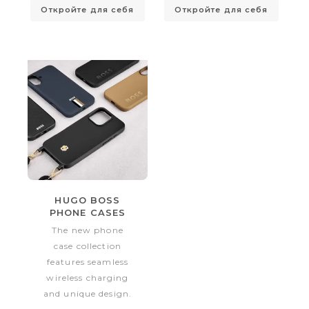
Откройте для себя
Откройте для себя
HUGO BOSS
PHONE CASES
The new phone
case collection
features seamless
wireless charging
and unique design.