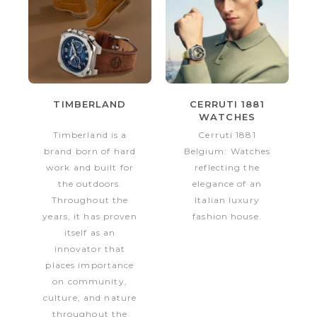
TIMBERLAND
CERRUTI 1881
WATCHES
Timberland is a
Cerruti 1881
brand born of hard
Belgium: Watches
work and built for
reflecting the
the outdoors.
elegance of an
Throughout the
Italian luxury
years, it has proven
fashion house.
itself as an
innovator that
places importance
on community,
culture, and nature
throughout the