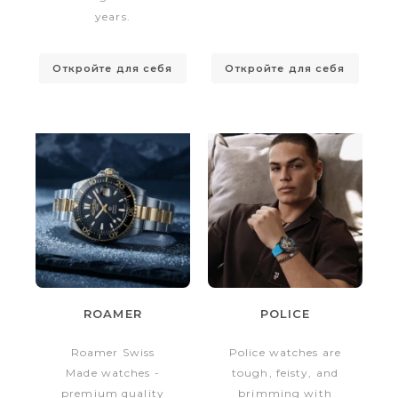
years.
Откройте для себя
Откройте для себя
ROAMER
POLICE
Roamer Swiss
Police watches are
Made watches -
tough, feisty, and
premium quality
brimming with