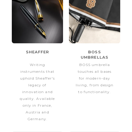
SHEAFFER
BOSS
UMBRELLAS
2026
Writing
BOSS umbrella
instruments that
touches all bases
uphold Sheaffer's
for modern-day
legacy of
living, from design
innovation and
to functionality.
quality. Available
only in France,
Austria and
Germany.