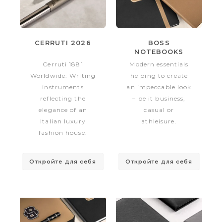
CERRUTI 2026
BOSS
NOTEBOOKS
2026
Cerruti 1881
Modern essentials
Worldwide: Writing
helping to create
instruments
an impeccable look
reflecting the
– be it business,
elegance of an
casual or
Italian luxury
athleisure.
fashion house.
Откройте для себя
Откройте для себя