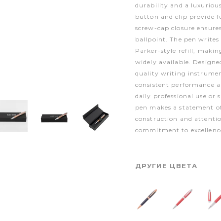
durability and a luxurio
button and clip provide f
screw-cap closure ensures
ballpoint. The pen writes
Parker-style refill, mak
widely available. Designe
quality writing instrumen
consistent performance an
daily professional use or 
pen makes a statement of
construction and attentio
commitment to excellenc
ДРУГИЕ ЦВЕТА