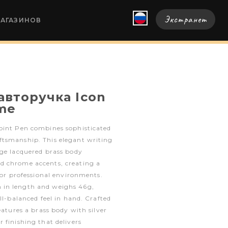
Экстранет
МАГАЗИНОВ
авторучка Icon
me
oint Pen combines sophisticated
tsmanship. This elegant writing
ige lacquered brass body
d chrome accents, creating a
 for professional environments.
in length and weighs 46g,
ll-balanced feel in hand. Crafted
eatures a brass body with silver
 finishing that delivers