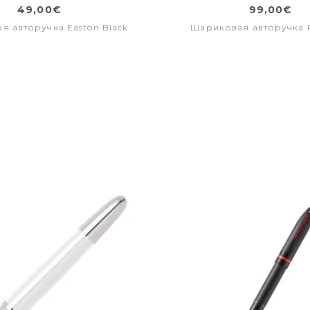
49,00€
99,00€
я авторучка Easton Black
Шариковая авторучка 