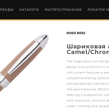
БРЕНДЫ
КАТАЛОГИ
РАСПРОСТРАНЕНИЕ
ЛОКАТОР 
Шариковая 
Camel/Chro
The Hugo Boss Icon Ballp
design with premium craf
instrument features a be
complemented by polishe
refined aesthetic perfect
The pen measures 138mm 
offering a substantial, we
with precision, the Icon f
under-coating and lacquer