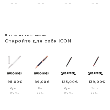
роллер
роллер
роллер
роллер
Arche
Icon
SAGARISE9475
100E9322
Horizon
White
GLOSSY
GLOSSY
Black
В этой же коллекции
Откройте для себя ICON
95,00€
89,00€
125,00€
139,00€
Ручка-
Шариковая
Ручка-
Перьевая
роллер
авторучка
роллер
авторучка
Icon
Icon
ICONE9108
ICONE910
White
Blue/Rose-
MATTE
MATTE
gold