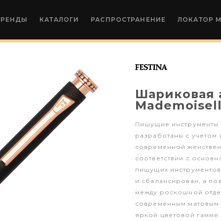
БРЕНДЫ
КАТАЛОГИ
РАСПРОСТРАНЕНИЕ
ЛОКАТОР 
Шариковая 
Mademoisell
Пишущие инструменты "
разработаны с учетом 
современной женственн
соответствии с основ
пишущих инструментов 
и сбалансирован, а по
между роскошной отде
современным матовым 
яркой цветовой гамме.