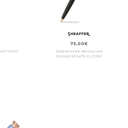
75,00€
re Iconic
Шариковая авторучка
SAGARISE9475 GLOSSY