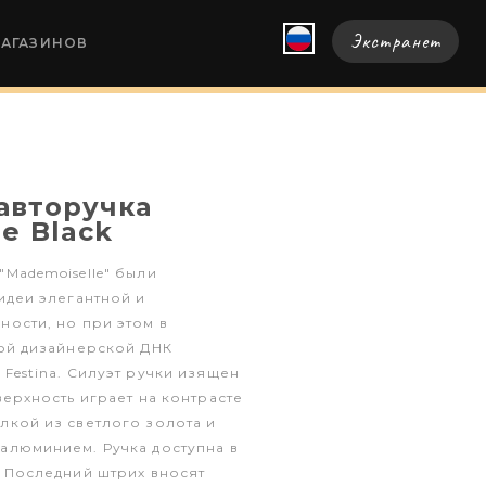
Экстранет
МАГАЗИНОВ
авторучка
e Black
Mademoiselle" были
идеи элегантной и
ости, но при этом в
ной дизайнерской ДНК
Festina. Силуэт ручки изящен
верхность играет на контрасте
лкой из светлого золота и
алюминием. Ручка доступна в
 Последний штрих вносят