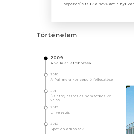
népszerűsítsük a nevüket a nyilván
Történelem
2009
A vállalat létrehozása
2010
A Palimera koncepció fejlesztése
2011
Üzletfejlesztés és nemzetközivé
válás
2012
Új vezetés
2013
Spot on áruházak