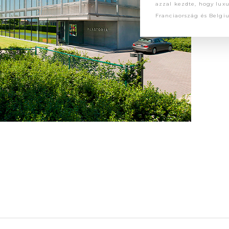
azzal kezdte, hogy luxus
Franciaország és Belgi