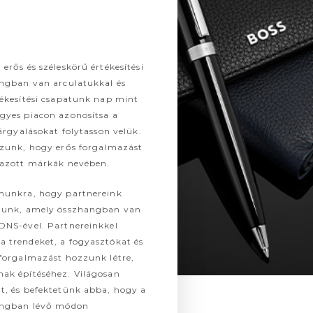
rős és széleskörű értékesítési
angban van arculatukkal és
ékesítési csapatunk nap mint
gyes piacon azonosítsa a
árgyalásokat folytasson velük.
ozunk, hogy erős forgalmazást
mazott márkák nevében.
munkra, hogy partnereink
ljunk, amely összhangban van
DNS-ével. Partnereinkkel
 trendeket, a fogyasztókat és
forgalmazást hozzunk létre,
ak építéséhez. Világosan
t, és befektetünk abba, hogy a
hangban lévő módon