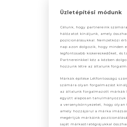
Üzletépítési módunk
Célunk, hogy partnereink számára e
hálózatot kínáljunk, amely összh
pozícionálásukkal. Nemzetközi ért
nap azon dolgozik, hogy minden e
legfontosabb kiskereskedőket, és t
Partnereinkkel kéz a kézben dolg
hozzunk létre az általunk forgal
Márkák építése Létfontosságú szá
számára olyan forgalmazást kíná
az általunk forgalmazott márkák 
együtt alaposan tanulmányozzuk a
a versenykörnyezetet, hogy olyan 
amely hozzájárul a márka imázsán
megértjük márkáink pozícionálásá
saját márkastratégiájukkal össz