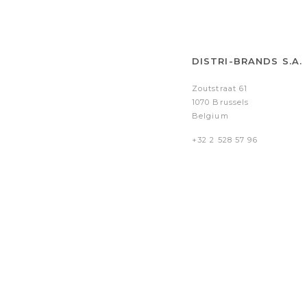
DISTRI-BRANDS S.A.
Zoutstraat 61
1070 Brussels
Belgium
+32 2 528 57 96