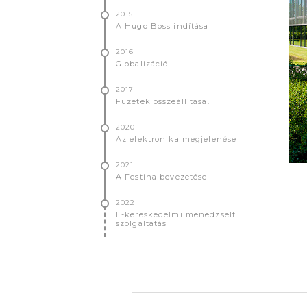
2015
A Hugo Boss indítása
2016
Globalizáció
2017
Füzetek összeállítása.
2020
Az elektronika megjelenése
2021
A Festina bevezetése
2022
E-kereskedelmi menedzselt
szolgáltatás