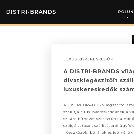
DISTRI-BRANDS
RÓLUN
LUXUS KISKERESKEDŐK
A DISTRI-BRANDS vilá
divatkiegészítőit száll
luxuskereskedők szá
A DISTRI-BRANDS világszerte isme
szállítja a luxuskereskedőknek a vi
szilárd hírnevet szereztünk a minő
szolgáltatások szállításáról ügyfe
íróeszközök, bőráruk és időmérők