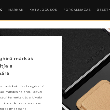
K
MÁRKÁK
KATALÓGUSOK
FORGALMAZÁS
ÜZLET
ghírű márkák
ítja a
mára
rt márkák divatkiegészítőit
lág minden tájáról. Idővel
ségi termékek és a kiváló
leinknek. Az évek során az
 forgalmazására