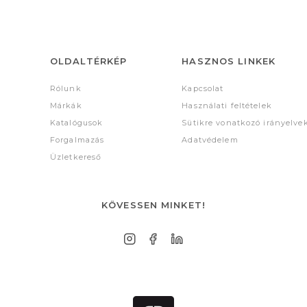
OLDALTÉRKÉP
HASZNOS LINKEK
Rólunk
Kapcsolat
Márkák
Használati feltételek
Katalógusok
Sütikre vonatkozó irányelve
Forgalmazás
Adatvédelem
Üzletkereső
KÖVESSEN MINKET!