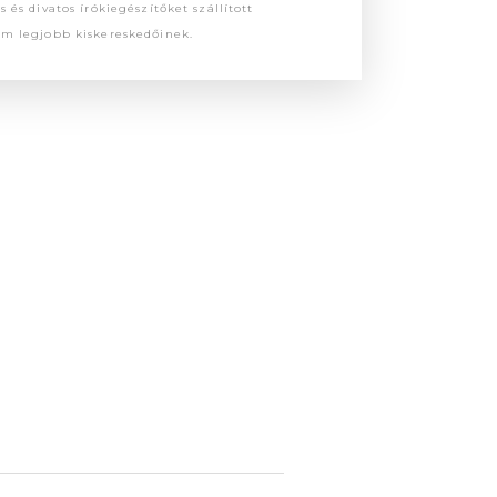
 és divatos írókiegészítőket szállított
um legjobb kiskereskedőinek.