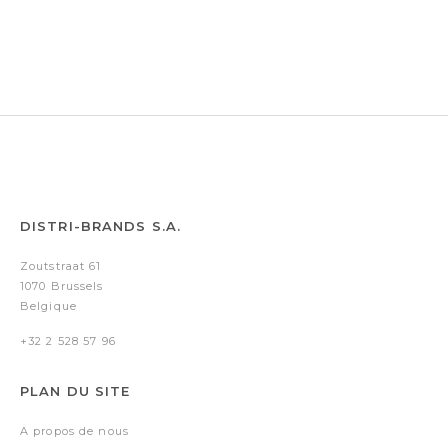
Grained
BOSS
Double
Classic
Camel
(stylo
Classic
Grained
bille
Grained
Taupe
&
Navy
étui)
DISTRI-BRANDS S.A.
Zoutstraat 61
1070 Brussels
Belgique
+32 2 528 57 96
PLAN DU SITE
A propos de nous