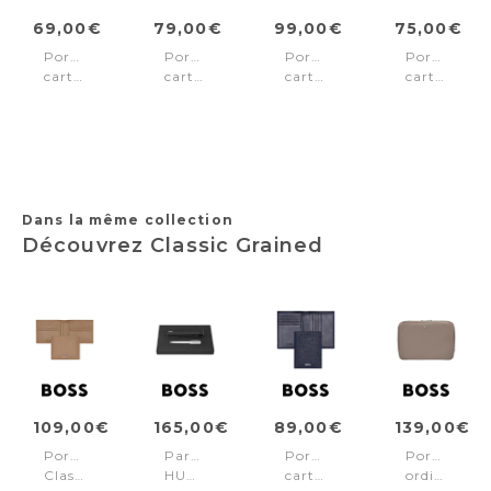
69,00€
79,00€
99,00€
75,00€
Porte-
Porte-
Porte-
Porte-
cartes
cartes
cartes
cartes
Classic
avec
zip
Signature
Grained
Magnet
Classic
Lady
Black
Mobile
Smooth
Nude
Classic
Black
Grained
Camel
Dans la même collection
Découvrez Classic Grained
109,00€
165,00€
89,00€
139,00€
Portefeuille
Parure
Porte-
Porte-
Classic
HUGO
cartes
ordinateur