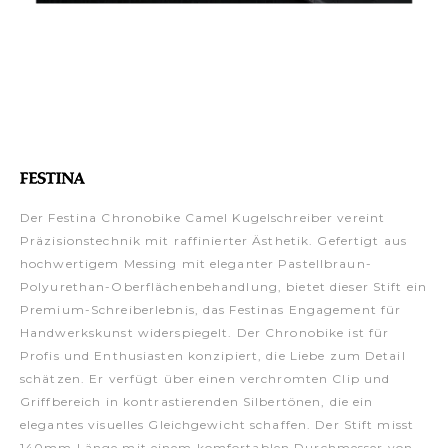
Der Festina Chronobike Camel Kugelschreiber vereint
Präzisionstechnik mit raffinierter Ästhetik. Gefertigt aus
hochwertigem Messing mit eleganter Pastellbraun-
Polyurethan-Oberflächenbehandlung, bietet dieser Stift ein
Premium-Schreiberlebnis, das Festinas Engagement für
Handwerkskunst widerspiegelt. Der Chronobike ist für
Profis und Enthusiasten konzipiert, die Liebe zum Detail
schätzen. Er verfügt über einen verchromten Clip und
Griffbereich in kontrastierenden Silbertönen, die ein
elegantes visuelles Gleichgewicht schaffen. Der Stift misst
140mm Länge mit einem komfortablen Durchmesser von