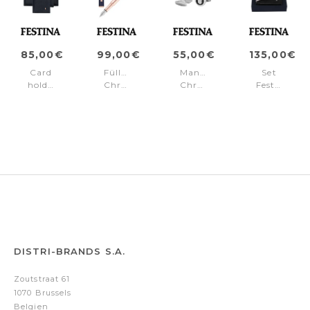
85,00€
99,00€
55,00€
135,00€
Card
Füllfederhalter
Manschettenknöpfe
Set
holder
Chronobike
Chronobike
Festina
with
Rose
Black
(kugelschre
flap
Gold
&
&
Chronobike
Navy
Silver
brieftasche)
Navy
DISTRI-BRANDS S.A.
Zoutstraat 61
1070 Brussels
Belgien