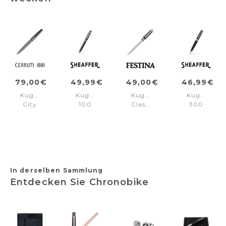
79,00€
49,99€
49,00€
46,99€
Kugelschreiber
Kugelschreib.
Kugelschreiber
Kugelschrei
City
100
Classicals
300
Gun
Black/Gold
Interlace
Black/Chr
trims
Chrome
trims
In derselben Sammlung
Entdecken Sie Chronobike