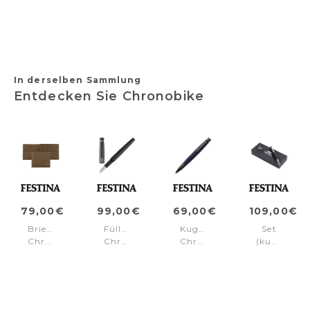
1881
Black
BOSS
Black
(kugelschreiber
(kugelschreiber
Navy
(kugelschre
& A4
& A5
(kugelschreiber
& A5
schreibmappe)
konferenzmappe)
& A5
konferenzmappe)
konferenzmappe)
In derselben Sammlung
Entdecken Sie Chronobike
79,00€
99,00€
69,00€
109,00€
Brieftasche
Füllfederhalter
Kugelschreiber
Set
Chronobike
Chronobike
Chronobike
(kugelschre
Camel
Black
Navy
&
Gun
manschettenknöpfe)