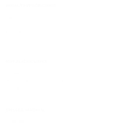
INHALTSVERZEICHNIS
Über uns
Marken
Kataloge
Vertrieb
Filialsucher
NÜTZLICHE LINKS
Kontakt
Bedingungen für die Nutzung
Cookies-Politik
Datenschutz
UNSERE MARKEN
HUGO BOSS
FESTINA