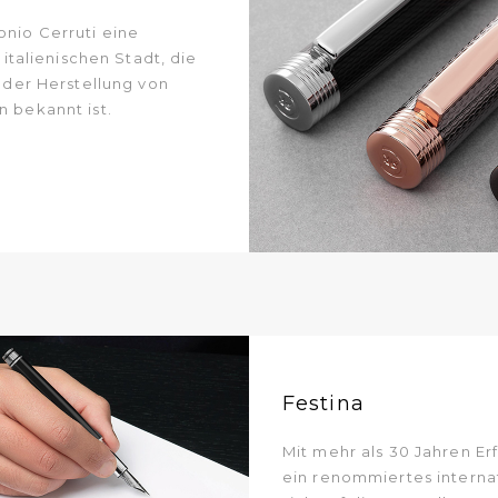
onio Cerruti eine
r italienischen Stadt, die
n der Herstellung von
n bekannt ist.
Festina
Mit mehr als 30 Jahren Er
ein renommiertes interna