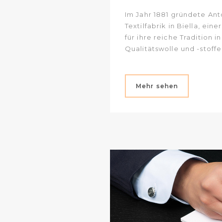
Im Jahr 1881 gründete Ant
Textilfabrik in Biella, eine
für ihre reiche Tradition i
Qualitätswolle und -stoffe
Mehr sehen