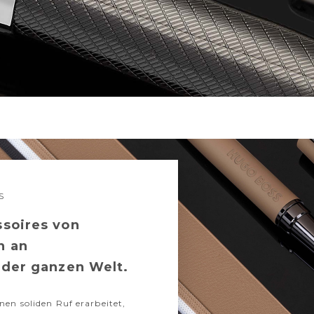
S
ssoires von
n an
 der ganzen Welt.
nen soliden Ruf erarbeitet,