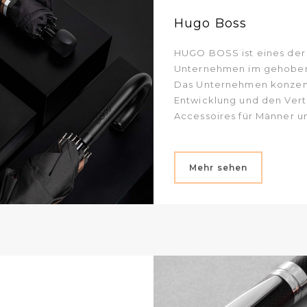
Hugo Boss
HUGO BOSS ist eines der
Unternehmen im gehobe
Das Unternehmen konzentr
Entwicklung und den Ver
Accessoires für Männer u
Mehr sehen