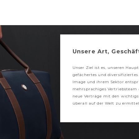
Unsere Art, Geschä
Unser Ziel ist es, unseren Haup
gefächertes und diversifizierte
Image und ihrem Sektor entspri
mehrsprachiges Vertriebsteam 
neue Verträge mit den wichtigs
überall auf der Welt zu ermitt