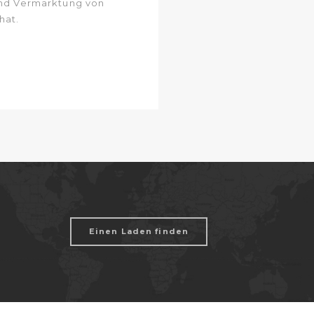
 und Vermarktung von
hat.
Einen Laden finden